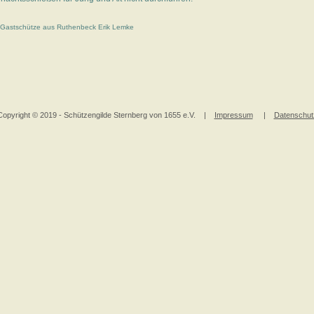
:Gastschütze aus Ruthenbeck Erik Lemke
Copyright © 2019 - Schützengilde Sternberg von 1655 e.V. |
Impressum
|
Datenschut