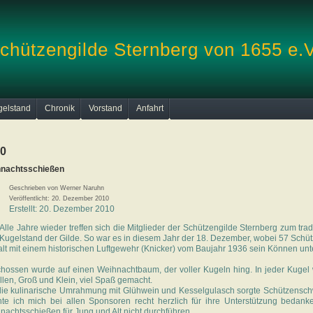
chützengilde Sternberg von 1655 e.V
gelstand
Chronik
Vorstand
Anfahrt
0
nachtsschießen
Geschrieben von
Werner Naruhn
Veröffentlicht: 20. Dezember 2010
Erstellt: 20. Dezember 2010
Alle Jahre wieder treffen sich die Mitglieder der Schützengilde Sternberg zum tr
Kugelstand der Gilde. So war es in diesem Jahr der 18. Dezember, wobei 57 Schü
alt mit einem historischen Luftgewehr (Knicker) vom Baujahr 1936 sein Können unte
hossen wurde auf einen Weihnachtbaum, der voller Kugeln hing. In jeder Kugel
allen, Groß und Klein, viel Spaß gemacht.
die kulinarische Umrahmung mit Glühwein und Kesselgulasch sorgte Schützenschwe
te ich mich bei allen Sponsoren recht herzlich für ihre Unterstützung bedan
nachtsschießen für Jung und Alt nicht durchführen.