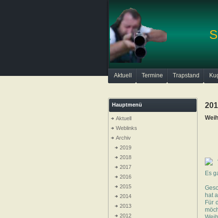
S
Aktuell
Termine
Trapstand
Ku
201
Hauptmenü
Weih
Aktuell
Weblinks
Archiv
2019
2018
2017
Es g
2016
2015
Gesc
hat 
2014
Für 
2013
möch
2012
Weih