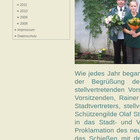
2011
2010
2009
2008
Impressum
Datenschutz
Wie jedes Jahr began
der Begrüßung de
stellvertretenden V
Vorsitzenden, Raine
Stadtvertreters, stel
Schützengilde Olaf St
in das Stadt- und V
Proklamation des ne
das Schießen mit de