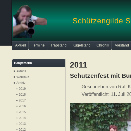
Schützengilde S
Aktuell
Termine
Trapstand
Kugelstand
Chronik
Vorstand
2011
Hauptmenü
Aktuell
Schützenfest mit Bü
Weblinks
Archiv
Geschrieben von
Ralf K
2019
Veröffentlicht: 11. Juli 
2018
2017
2016
2015
2014
2013
2012