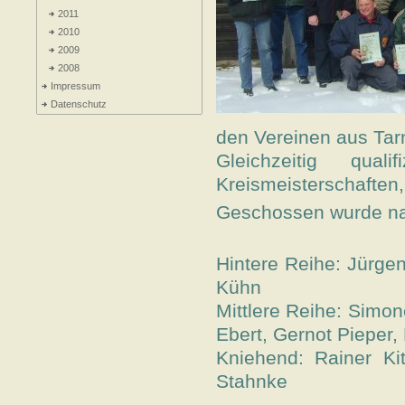
2011
2010
2009
2008
Impressum
Datenschutz
den Vereinen aus Tar
Gleichzeitig qua
Kreismeisterschaften, 
Geschossen wurde na
Hintere Reihe:
Jürgen
Kühn
Mittlere Reihe:
Simone
Ebert, Gernot Pieper,
Kniehend:
Rainer Ki
Stahnke