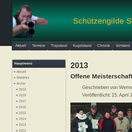
Schützengilde S
Aktuell
Termine
Trapstand
Kugelstand
Chronik
Vorstand
2013
Hauptmenü
Aktuell
Offene Meisterschaf
Weblinks
Archiv
Geschrieben von
Werne
2019
Veröffentlicht: 15. April
2018
2017
2016
2015
2014
2013
2012