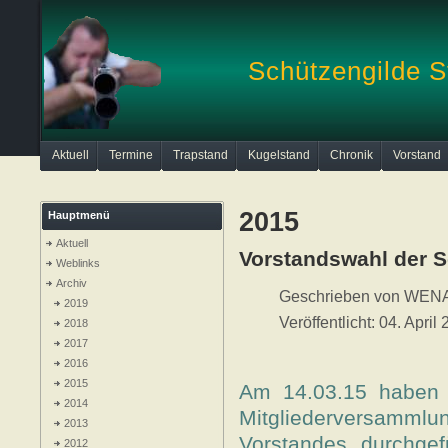
Schützengilde S
Aktuell
Termine
Trapstand
Kugelstand
Chronik
Vorstand
2015
Hauptmenü
Aktuell
Vorstandswahl der S
Weblinks
Archiv
Geschrieben von
WEN
2019
Veröffentlicht: 04. April
2018
2017
2016
2015
Am 14.03.15 haben d
2014
Mitgliederversamm
2013
Vorstandes durchgef
2012