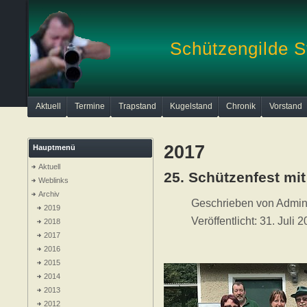
Schützengilde S
Aktuell
Termine
Trapstand
Kugelstand
Chronik
Vorstand
2017
Hauptmenü
Aktuell
25. Schützenfest mi
Weblinks
Archiv
Geschrieben von
Admini
2019
Veröffentlicht: 31. Juli 
2018
2017
2016
2015
2014
2013
2012