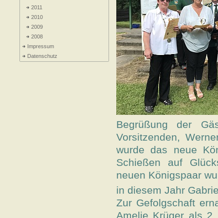
2011
2010
2009
2008
Impressum
Datenschutz
Begrüßung der Gä
Vorsitzenden, Werne
wurde das neue Kön
Schießen auf Glücks
neuen Königspaar wur
in diesem Jahr Gabri
Zur Gefolgschaft er
Amelie Krüger als 2.