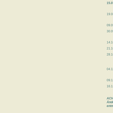
15.0
19.0
09.0
30.0
14.1
21.1
28.1
04.1
09.1
16.1
ACH
Änd
ent