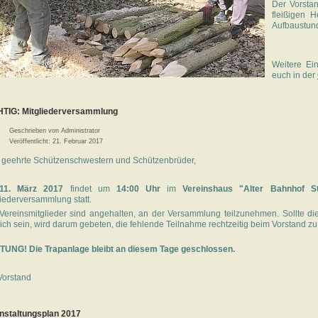
Der Vorstan
fleißigen 
Aufbaustund
Weitere Ein
euch in der
TIG: Mitgliederversammlung
Geschrieben von
Administrator
Veröffentlicht: 21. Februar 2017
 geehrte Schützenschwestern und Schützenbrüder,
11. März 2017
findet um
14:00 Uhr
im
Vereinshaus "Alter Bahnhof St
liederversammlung statt.
 Vereinsmitglieder sind angehalten, an der Versammlung teilzunehmen. Sollte die
ich sein, wird darum gebeten, die fehlende Teilnahme rechtzeitig beim Vorstand zu
UNG! Die Trapanlage bleibt an diesem Tage geschlossen.
Vorstand
nstaltungsplan 2017