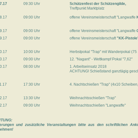
7.17
09:30 Uhr
Schützenfest der Schützengilde,
Treffpunkt Marktplatz
8.17
09:00 Uhr
offene Vereinsmeisterschaft "Langwaffe
9.17
09:00 Uhr
offene Vereinsmeisterschaft "Langwaffe
9.17
09:00 Uhr
offene Vereinsmeisterschaft
"KK-Pistole
0.17
10:00 Uhr
Herbstpokal "Trap" mit Wanderpokal (75 
0.17
09:00 Uhr
12. "Nagant" - Wettkampf Pokal "7,62"
0.17
08:00 Uhr
1. Arbeitseinsatz 2018
ACHTUNG! Schießstand ganztägig gesc
1.17
17:30 Uhr
4. Nachtschießen "Trap" (4x10 Scheiben,
2.17
13:30 Uhr
Weihnachtsschießen "Trap"
2.17
09:00 Uhr
Weihnachtsschießen "Langwaffe"
TUNG:
erungen und zusätzliche Veranstaltungen bitte aus den schriftlichen A
nehmen!