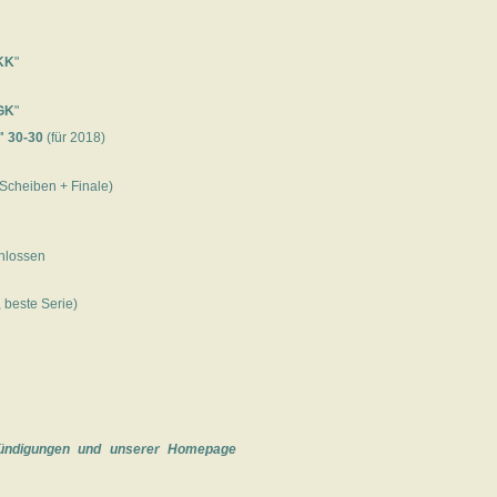
KK
"
GK
"
" 30-30
(für 2018)
Scheiben + Finale)
hlossen
 beste Serie)
nkündigungen und unserer Homepage