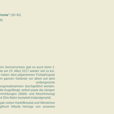
istole"
(30-30)
lt,
chem Sonnenschein gab es auch beim 2.
atz am 25. März 2017 wieder viel zu tun.
 neben dem allgemeinen Frühjahrsputz
m ganzen Gelände vor allem auf dem
stand umfangreiche
zungsmaßnahmen durchgeführt werden.
ie Kugelfänge selbst sowie die übrigen
inrichtungen (Wälle und Abschirmung)
d 50m-Bahn komplett instandgesetzt.
gab neben Kartoffelsalat und Würstchen
gfrisch fritierte Heringe von unserem