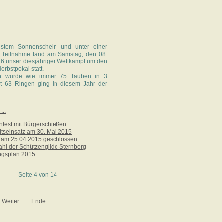
chstem Sonnenschein und unter einer
n Teilnahme fand am Samstag, den 08.
6 unser diesjähriger Wettkampf um den
erbstpokal statt.
n wurde wie immer 75 Tauben in 3
t 63 Ringen ging in diesem Jahr der
.
...
nfest mit Bürgerschießen
tseinsatz am 30. Mai 2015
z am 25.04.2015 geschlossen
hl der Schützengilde Sternberg
ungsplan 2015
Seite 4 von 14
Weiter
Ende