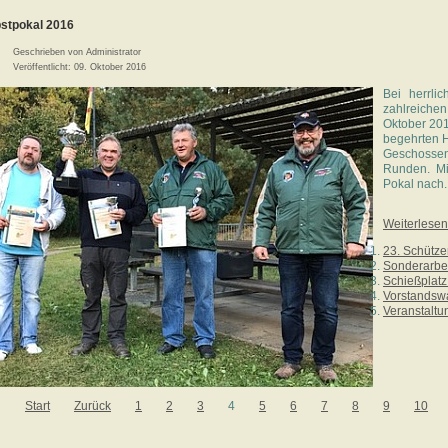
stpokal 2016
Geschrieben von
Administrator
Veröffentlicht: 09. Oktober 2016
Bei herrli
zahlreiche
Oktober 201
begehrten H
Geschosse
Runden. Mi
Pokal nach..
Weiterlesen 
23. Schütze
Sonderarbei
Schießplat
Vorstandswa
Veranstalt
Start
Zurück
1
2
3
4
5
6
7
8
9
10