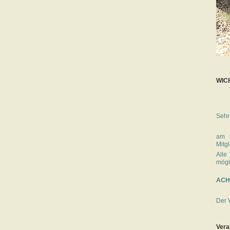
WICH
Sehr
am
Mitg
Alle
mögl
ACHT
Der 
Vera