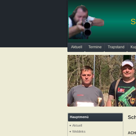
S
Aktuell
Termine
Trapstand
Ku
Sch
Hauptmenü
Aktuell
Weblinks
ACHT