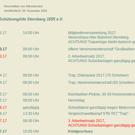
Geschrieben von
Administrator
Veröffentlicht: 05. Dezember 2016
Schützengilde Sternberg 1655 e.V.
3.17
14:00 Uhr
Mitgliederversammlung 2017
Vereinshaus Alter Bahnhof Sternberg
ACHTUNG! Trapanlage bleibt dadurch g
3.17
09:00 Uhr
offene Vereinsmeisterschaft "Großkaliber
3.17
08:00 Uhr
2. Arbeitseinsatz 2017,
ACHTUNG! Schießanlagen ganztägig ge
4.17
09:00 Uhr
Trap, Osterpokal 2017 (75 Scheiben)
4.17
08:00 Uhr
Trap, Vereinsmeisterschaft (50 Scheiben
5.17
08:00 Uhr
Kleinkaliber-Pistole, 30-30 Kreismeisters
5.17
09:00 Uhr
Herrentag
6.17
ganztägig
Schießstand ganztägig wegen Motocros
6.17
13:30 Uhr
Vergleichswettkampf STB-TET "Trap"
7.17
08:00 Uhr
3. Arbeitseinsatz 2017,
ACHTUNG! Schießanlagen ganztägig ge
7.17
15:00 Uhr
Königsschuss