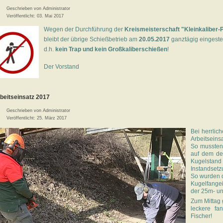
Geschrieben von
Administrator
Veröffentlicht: 03. Mai 2017
Wegen der Durchführung der
Kreismeisterschaft "Kleinkaliber-P
bleibt der übrige Schießbetrieb am
20.05.2017
ganztägig eingestel
d.h.
kein Trap und kein Großkaliberschießen
!
Der Vorstand
rbeitseinsatz 2017
Geschrieben von
Administrator
Veröffentlicht: 25. März 2017
Bei herrli
Arbeitseins
So mussten
auf dem de
Kugel
Instandset
So wurden d
Kugelfange
der 25m- un
Zum Mittag 
leckere fan
Fischer!